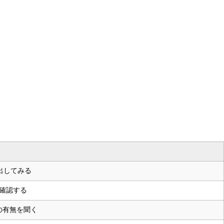
。
出してみる
確認する
の有無を聞く