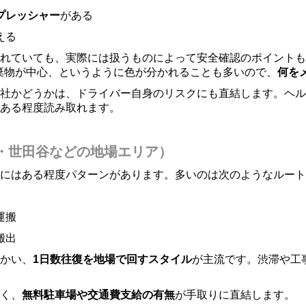
プレッシャー
がある
える
られていても、実際には扱うものによって安全確認のポイント
棄物が中心、というように色が分かれることも多いので、
何を
社かどうかは、ドライバー自身のリスクにも直結します。ヘル
ある程度読み取れます。
・世田谷などの地場エリア）
にはある程度パターンがあります。多いのは次のようなルート
運搬
搬出
かい、
1日数往復を地場で回すスタイル
が主流です。渋滞や工
く、
無料駐車場や交通費支給の有無
が手取りに直結します。