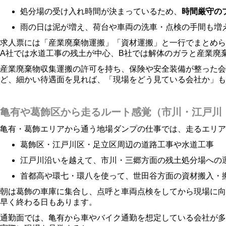
処分場の受け入れ時間が決まっているため、
時間厳守の
雨の日は泥が増え、荷台や車両の洗車・点検の手間も増
求人票には「産業廃棄物運搬」「資材運搬」と一行でまとめ
A社では水道工事の残土が中心、B社では解体のガラと産業廃
産業廃棄物収集運搬の許可を持ち、保険や安全装備が整った会
ど、細かい待遇面を見れば、「現場をどう見ている会社か」も
亀有や葛飾区から走るルート感覚（市川・江戸川
亀有・葛飾エリアから通う地場ダンプの仕事では、走るエリア
葛飾区・江戸川区・足立区周辺の道路工事や水道工事
江戸川沿いを越えて、市川・三郷方面の残土処分場への
首都高や環七・環八を使って、世田谷方面の資材搬入・
朝は葛飾の車庫に集合し、点呼と車両点検をしてから現場に向
早く終わる日もあります。
通勤面では、亀有から車やバイク通勤を想定している会社が多