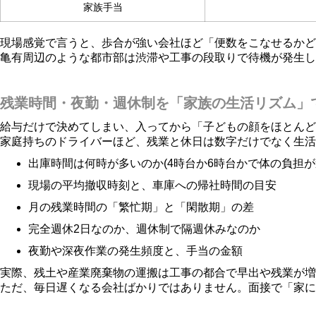
家族手当
現場感覚で言うと、歩合が強い会社ほど「便数をこなせるかど
亀有周辺のような都市部は渋滞や工事の段取りで待機が発生し
残業時間・夜勤・週休制を「家族の生活リズム」
給与だけで決めてしまい、入ってから「子どもの顔をほとんど
家庭持ちのドライバーほど、残業と休日は数字だけでなく生活
出庫時間は何時が多いのか(4時台か6時台かで体の負担が
現場の平均撤収時刻と、車庫への帰社時間の目安
月の残業時間の「繁忙期」と「閑散期」の差
完全週休2日なのか、週休制で隔週休みなのか
夜勤や深夜作業の発生頻度と、手当の金額
実際、残土や産業廃棄物の運搬は工事の都合で早出や残業が増
ただ、毎日遅くなる会社ばかりではありません。面接で「家に