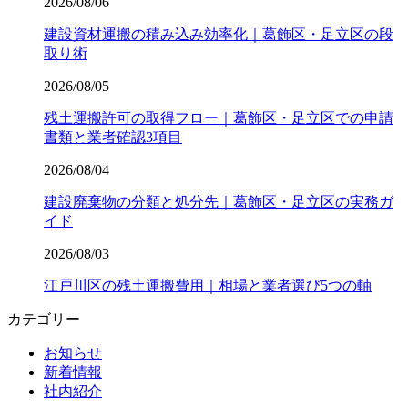
2026/08/06
建設資材運搬の積み込み効率化｜葛飾区・足立区の段
取り術
2026/08/05
残土運搬許可の取得フロー｜葛飾区・足立区での申請
書類と業者確認3項目
2026/08/04
建設廃棄物の分類と処分先｜葛飾区・足立区の実務ガ
イド
2026/08/03
江戸川区の残土運搬費用｜相場と業者選び5つの軸
カテゴリー
お知らせ
新着情報
社内紹介