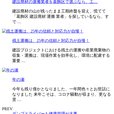
建設廃材の運搬業者を葛飾区で選ぶなら、工…
建設廃材の山が残ったまま工期終盤を迎え、慌てて
「葛飾区 建設廃材 運搬 業者」を探しているなら、す
で …
残土運搬は、25年の信頼と対応力が自慢！
建設プロジェクトにおける残土の運搬や産業廃棄物の
収集・運搬は、現場作業を効率化し、環境に配慮する
重要 …
年の瀬
今年も残り僅かとなりました、一年間色々とお世話に
なりました 来年こそは、コロナ騒動が収まり、更なる
景 …
PREV
ダンプドライバーも健康管理が大事