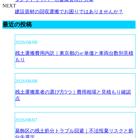
NEXT
建設資材の回収運搬でお困りではありませんか？
最近の投稿
2026/08/09
残土運搬費用内訳｜東京都の㎥単価と車両台数別見積
もり
2026/08/08
残土運搬業者の選び方5つ｜費用相場と見積もり確認
点
2026/08/07
葛飾区の残土処分トラブル回避｜不法投棄リスクと処
分先選定