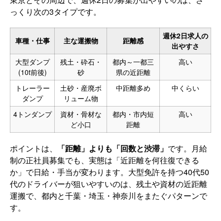
っくり次の3タイプです。
週休2日求人の
車種・仕事
主な運搬物
距離感
出やすさ
大型ダンプ
残土・砕石・
都内～一都三
高い
(10t前後)
砂
県の近距離
トレーラー
土砂・産廃ボ
中距離多め
中くらい
ダンプ
リューム物
4トンダンプ
資材・骨材な
都内・市内短
高い
ど小口
距離
ポイントは、
「距離」よりも「回数と渋滞」
です。月給
制の正社員募集でも、実態は「近距離を何往復できる
か」で日給・手当が変わります。大型免許を持つ40代50
代のドライバーが狙いやすいのは、残土や資材の近距離
運搬で、都内と千葉・埼玉・神奈川をまたぐパターンで
す。