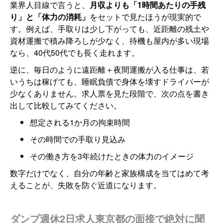
業界人目線で言うと、
月収よりも「1時間あたりの手残
り」と「体力の消耗」
をセットで見たほうが現実的で
す。例えば、手取りは少し下がっても、近距離の残土や
資材運搬で積み降ろしが少なく、待機も屋内が多い現場
なら、40代50代でも長く走れます。
逆に、毎日のように遠距離＋夜間運搬が入る仕事は、若
いうちは稼げても、睡眠負債で身体を壊すドライバーが
少なくありません。求人票を見た段階で、次の点を書き
出して比較してみてください。
想定される1か月の拘束時間
その時間での手取り見込み
その働き方を3年続けたときの体力のイメージ
数字だけでなく、自分の年齢と家族構成を当てはめて考
えることが、失敗を防ぐ近道になります。
ダンプ週休2日求人東京都の面接で絶対に聞