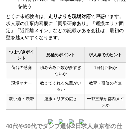
を使う
とくに未経験者は、
走りよりも現場対応
で戸惑います。
求人票の仕事内容欄に「同乗研修あり」「運搬エリア固
定」「近距離メイン」などの記載がある会社は、最初の
壁を越えやすくなります。
つまづきポイ
見極めポイント
求人票でのヒント
ント
荷台の感覚
積み込み回数が多すぎ
1日何回転か
ないか
現場マナー
教えてくれる先輩がい
教育・研修の有無
るか
狭い道・渋滞
運搬エリアの広さ
一都三県か都内メイ
ンか
40代や50代でダンプ週休2日求人東京都の仕