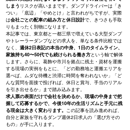
しまう
リスクが高いままです。ダンプドライバーは「き
つい」「底辺」「やめとけ」と言われがちですが、実際
は
会社ごとの配車の組み方と休日設計
で、きつさも手取
りもまったく別物になります。
本記事では、東京都と一都三県で増えている大型ダンプ
やトレーラーダンプなどの求人を、単なる条件比較では
なく、
週休2日表記の本当の中身、1日のタイムライン、
家族持ち40〜50代でも続けられる働き方
という軸で解体
します。さらに、葛飾や市川を拠点に残土・資材を運搬
する現場の実例をもとに、「どの勤務地と運搬エリアを
選べば、ムダな待機と渋滞に時間を奪われないか」「ど
んな質問を面接で投げれば、休日と賞与、手当のリアル
を引き出せるか」まで踏み込みます。
求人票の表面だけで会社を決めるか、現場の中身まで把
握して応募するかで、今後10年の生活リズムと手元に残
る現金は大きく変わります。
この記事を読み進めれば、
自分と家族を守れるダンプ週休2日求人の「選び方その
もの」が手に入ります。