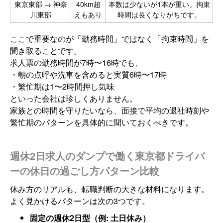
東京東部 → 神奈
40km超
本数は少ないが1本が重い。拘束
川東部
えもあり
時間は長くなりがちです。
ここで重要なのが「勤務時間」ではなく「拘束時間」を
聞き取ることです。
求人票の勤務時間が7時〜16時でも、
・朝の点呼や洗車を含めると実質6時〜17時
・繁忙期は1〜2時間押し気味
といった会社は珍しくありません。
家族との時間を守りたいなら、面接で平均の退社時刻や
繁忙期のパターンを具体的に聞いておくべきです。
週休2日求人のダンプで働く東京都ドライバ
ーの休日の過ごし方パターン比較
休み方のリアルも、転職判断の大きな材料になります。
よく見かけるパターンは次の3つです。
固定の週休2日型（例: 土日休み）