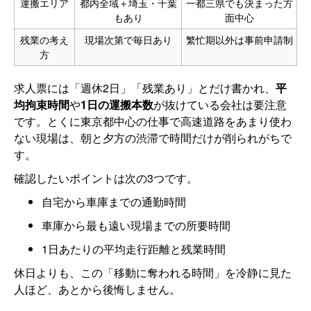
運搬エリア
都内全域＋埼玉・千葉
一都三県でも決まった方
もあり
面中心
残業の考え
現場次第で毎日あり
繁忙期以外は事前申請制
方
求人票には「週休2日」「残業あり」とだけ書かれ、
平
均拘束時間
や
1日の運搬本数
が抜けている会社は要注意
です。とくに東京都中心の仕事で高速道路をあまり使わ
ない現場は、朝と夕方の渋滞で時間だけが削られがちで
す。
確認したいポイントは次の3つです。
自宅から車庫までの通勤時間
車庫から最も遠い現場までの所要時間
1日あたりの平均走行距離と残業時間
休日よりも、この「移動に奪われる時間」を冷静に見た
人ほど、あとから後悔しません。