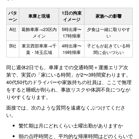
パタ
1日の拘束
車庫と現場
家族への影響
ーン
イメージ
A社
葛飾車庫→23区内
5時出庫〜
夕食は一緒に取りやす
メイン
17時帰庫
い
B社
東京西部車庫→千
4時出庫〜
子どもが起きている時
葉・埼玉広域
19時帰庫
間に会いづらい
同じ週休2日でも、車庫までの交通時間＋運搬エリア次
第で、実質の「家にいる時間」が2〜3時間変わります。
40代50代のドライバーや家族持ちの社員は、ここで無理
をすると睡眠が削られ、事故リスクや体調不良につなが
りやすくなります。
面接では、次のような質問を遠慮なくぶつけてくださ
い。
繁忙期は月にどれくらい土曜出勤がありますか
朝の点呼時間と、平均的な帰庫時間はどのくらいで