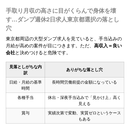
手取り月収の高さに目がくらんで身体を壊
す…ダンプ週休2日求人東京都選択の落とし
穴
東京都周辺の大型ダンプ求人を見ていると、手当込みの
月給が高めの案件が目につきます。ただ、
高収入＝良い
会社
と決めつけると危険です。
見落としがちな内
ありがちな落とし穴
訳
日給・月給の基準
長時間労働前提の金額になっている
時間
各種手当
休出・深夜手当込みで「見かけ上」高く
見える
賞与
実績次第で変動、実質ゼロというケース
もある