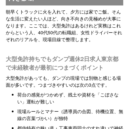
朝早くトラックに火を入れて、夕方には家でご飯。そん
な生活に変えたい人ほど、向き不向きの見極めが大事に
なります。ここでは、大型免許はあるけれど実務はこれ
からという人、40代50代の転職組、女性ドライバーそれ
ぞれのリアルを、現場目線で整理します。
大型免許持ちでもダンプ週休2日求人東京都
で未経験者が最初につまづくポイント
大型免許があっても、ダンプの現場では別物と感じる場
面が多いです。つまづきやすいのは次の3点です。
荷台の感覚がつかめず、残土や資材を「こぼさな
い」運転が難しい
現場ルールとマナー（誘導員の合図、待機位置、無
線の言葉づかい）が独特
都内特有の狭い道・工事車両同士のすれ違いで神経