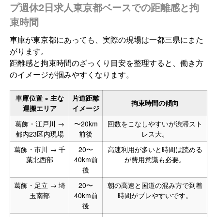
プ週休2日求人東京都ベースでの距離感と拘
束時間
車庫が東京都にあっても、実際の現場は一都三県にまた
がります。
距離感と拘束時間のざっくり目安を整理すると、働き方
のイメージが掴みやすくなります。
車庫位置 × 主な
片道距離
拘束時間の傾向
運搬エリア
イメージ
葛飾・江戸川 →
〜20km
回数をこなしやすいが渋滞スト
都内23区内現場
前後
レス大。
葛飾・市川 → 千
20〜
高速利用が多いと時間は読める
葉北西部
40km前
が費用意識も必要。
後
葛飾・足立 → 埼
20〜
朝の高速と国道の混み方で到着
玉南部
40km前
時間がブレやすいです。
後