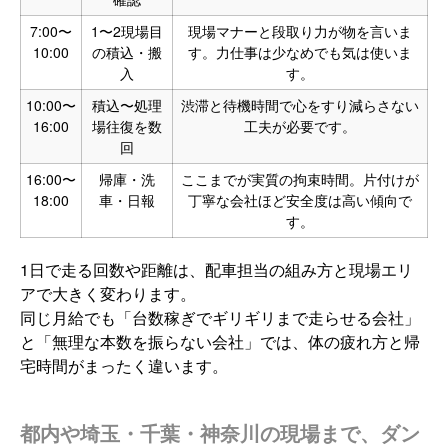
7:00〜
1〜2現場目
現場マナーと段取り力が物を言いま
10:00
の積込・搬
す。力仕事は少なめでも気は使いま
入
す。
10:00〜
積込〜処理
渋滞と待機時間で心をすり減らさない
16:00
場往復を数
工夫が必要です。
回
16:00〜
帰庫・洗
ここまでが実質の拘束時間。片付けが
18:00
車・日報
丁寧な会社ほど安全度は高い傾向で
す。
1日で走る回数や距離は、配車担当の組み方と現場エリ
アで大きく変わります。
同じ月給でも「台数稼ぎでギリギリまで走らせる会社」
と「無理な本数を振らない会社」では、体の疲れ方と帰
宅時間がまったく違います。
都内や埼玉・千葉・神奈川の現場まで、ダン