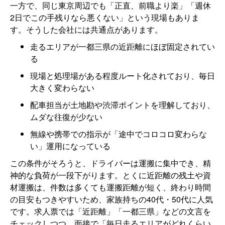
一方で、同じ東京周辺でも「正直、前職より楽」「週休
2日でこの手残りなら悪くない」という現場もありま
す。そうした会社には共通点があります。
走るエリアが一都三県の近距離にほぼ固定されてい
る
現場と処理場がある程度ルート化されており、毎日
大きく変わらない
配車担当が土地勘や渋滞ポイントを理解しており、
ムダな往復が少ない
無線や携帯での指示が「途中でコロコロ変わらな
い」運用になっている
この条件がそろうと、ドライバーは運搬に集中でき、精
神的な負荷が一段下がります。とくに近距離の残土や資
材運搬は、件数は多くても運搬距離が短く、終わり時間
の目安もつきやすいため、家族持ちの40代・50代に人気
です。求人票では「近距離」「一都三県」などの文言を
チェックしつつ、面接で「毎日走るエリアがどれくらい