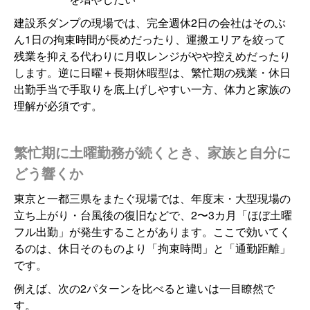
建設系ダンプの現場では、完全週休2日の会社はそのぶ
ん1日の拘束時間が長めだったり、運搬エリアを絞って
残業を抑える代わりに月収レンジがやや控えめだったり
します。逆に日曜＋長期休暇型は、繁忙期の残業・休日
出勤手当で手取りを底上げしやすい一方、体力と家族の
理解が必須です。
繁忙期に土曜勤務が続くとき、家族と自分に
どう響くか
東京と一都三県をまたぐ現場では、年度末・大型現場の
立ち上がり・台風後の復旧などで、2〜3カ月「ほぼ土曜
フル出勤」が発生することがあります。ここで効いてく
るのは、休日そのものより「拘束時間」と「通勤距離」
です。
例えば、次の2パターンを比べると違いは一目瞭然で
す。