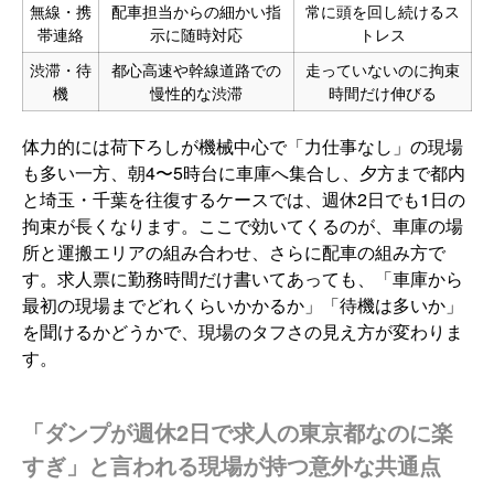
無線・携
配車担当からの細かい指
常に頭を回し続けるス
帯連絡
示に随時対応
トレス
渋滞・待
都心高速や幹線道路での
走っていないのに拘束
機
慢性的な渋滞
時間だけ伸びる
体力的には荷下ろしが機械中心で「力仕事なし」の現場
も多い一方、朝4〜5時台に車庫へ集合し、夕方まで都内
と埼玉・千葉を往復するケースでは、週休2日でも1日の
拘束が長くなります。ここで効いてくるのが、車庫の場
所と運搬エリアの組み合わせ、さらに配車の組み方で
す。求人票に勤務時間だけ書いてあっても、「車庫から
最初の現場までどれくらいかかるか」「待機は多いか」
を聞けるかどうかで、現場のタフさの見え方が変わりま
す。
「ダンプが週休2日で求人の東京都なのに楽
すぎ」と言われる現場が持つ意外な共通点