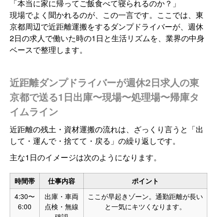
「本当に家に帰ってご飯食べて寝られるのか？」
現場でよく聞かれるのが、この一言です。ここでは、東
京都周辺で近距離運搬をするダンプドライバーが、週休
2日の求人で働いた時の1日と生活リズムを、業界の中身
ベースで整理します。
近距離ダンプドライバーが週休2日求人の東
京都で送る1日出庫〜現場〜処理場〜帰庫タ
イムライン
近距離の残土・資材運搬の流れは、ざっくり言うと「出
して・運んで・捨てて・戻る」の繰り返しです。
主な1日のイメージは次のようになります。
時間帯
仕事内容
ポイント
4:30〜
出庫・車両
ここが早起きゾーン。通勤距離が長い
6:00
点検・無線
と一気にキツくなります。
確認